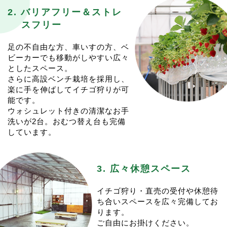
なります。ご注意ください。
こちらの予約は1週間前を切っておりますが、
2. バリアフリー＆ストレ
イチゴ狩りは１月上旬からのご案内予定ですが、追って
1/9(金)0:00から予約を開始したいと思います！
スフリー
更新いたします。
今シーズンはじめのイチゴ狩り、ぜひご検討ください。
皆様のご来園を心よりお待ちしております。
皆様のご来園をお待ちしております。
足の不自由な方、車いすの方、ベ
2025.6.25
11:36
ビーカーでも移動がしやすい広々
2025.12.4
12:39
トウモロコシ&冷凍イチゴ販売
としたスペース。
<2025-26シーズンのイチゴ狩りの予約に関して>
6/28(土)からスタートいたします！
さらに高設ベンチ栽培を採用し、
今シーズンのイチゴ狩りは１月初旬スタート予定です
今シーズンオフもトウモロコシの収獲が始まります。
楽に手を伸ばしてイチゴ狩りが可
が、例年に比べて少し先行きが見ずらいです。
営業日は毎週 (火) (木) (土) といたします。
能です。
場合によっては２月頃までスタートがずれ込む可能性も
営業時間は10:00〜売り切れ次第終了となります。
ウォシュレット付きの清潔なお手
ございます。
13:00頃には終了することが多いです。
洗いが2台。おむつ替え台も完備
決定次第こちらにＵＰしますので、もう少々お待ちくだ
例年通り冷凍イチゴとともに販売を開始いたします。
しています。
さい。
イレギュラー営業となる場合は都度postいたします。
ご予約は例年通り、催行日１週間前からの開始となる予
夏の間も、宜しくお願い致します。
定です。
皆様のご来園を心よりお待ちしております。
3. 広々休憩スペース
2025.4.22
09:50
＜ゴールデンウイークの営業に関して＞
2024.12.26
19:35
ゴールデンウイーク期間の営業は、通常通りの営業とい
<イチゴ狩りの予約に関して>
イチゴ狩り・直売の受付や休憩待
たします。
今シーズンのイチゴ狩りは1/4(土)スタート予定です。
ち合いスペースを広々完備してお
営業日は(水)(木)(土)(日)です。
今年も”一週間前のAM0:00から”の予約開始となりま
ります。
イチゴの販売も通常通り行います。
す。
ご自由にお掛けください。