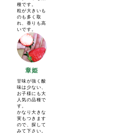
今シーズンから新たに栽培ハウスを増設しました。
種です。
今年から”一週間前のAM0:00から”の予約開始となりま
より多くのお客様をご案内できるよう努めてまいりま
粒が大きいも
す。
す。
のも多く取
今シーズンはキャンセル待ちの受付はいたしませんので
また、今シーズンからあまりんは販売限定の品種となり
れ、香りも高
ご注意ください。
ます。
いです。
その代わり、実り状況を見て受入人数を増やします。
代わりにイチゴ狩りには県産最新品種のべにたまをご用
催行日の2日前のAM9:00頃から予約第二弾として受入人
意しておりますので、ぜひご賞味ください。
数を追加しますので、そちらもお試しくださいませ。
イチゴ狩りは１月上旬からのご案内となります。
予約枠が増えない場合もございます。
今シーズンもたくさんのご来園をお待ちしております。
2024.5.12
23:56
<今シーズンの営業は5/23(木)で終了いたします>
2022.12.8
17:09
2023-24シーズンもたくさんのご利用、誠にありがとう
章姫
<イチゴ狩りの予約に関して>
ございました。
今シーズンのイチゴ狩りは1/4(水)スタート予定です。
甘味が強く酸
毎年のことですがシーズンオフは約半年間営業をしない
今年から”一週間前のAM9:00から”の予約開始となりま
味は少ない、
ので、お客様方のお顔を拝見できないことを寂しく思い
す。
お子様にも大
ます。
前年は10日前からの予約開始でしたが、イチゴの実り状
人気の品種で
来シーズンも12月中〜下旬に営業スタート予定でござい
況を見極めるために変更いたします。
す。
ます。
ご注意くださいませ。
かなり大きな
より多くのイチゴをご用意してお待ち申し上げておりま
引き続き感染症対策のため人数を絞ってのご案内をして
実もつきます
す。
おりますので、ご予約が混み合ってしまうことも予想さ
ので、探して
ご利用ありがとうございました。
れます。
みて下さい。
ご了承頂ければと思います。