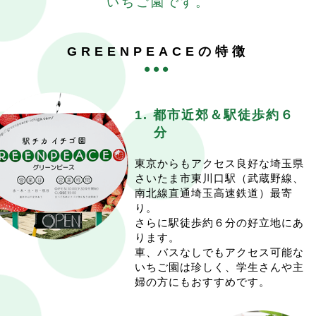
いちご園です。
12月18.20.24.27.31が年内の営業となります。
催行日の1週間前の0:00〜予約開始です。
年内は（木）（日）の営業を行いませんので、ご注意く
イチゴ販売は変わらず
ださい。
(水)(木)(土)(日)の週4営業です。
GREENPEACEの特徴
※収穫量に余裕がありましたら臨時オープンします。そ
あまりんも好評販売中です。
の場合はインスタやHPにてpostします。
皆様のご来園、心よりお待ち申し上げております。
また、イチゴ狩りは例年１月上旬にオープンしておりま
2026.1.7
15:57
したが、こちらも様子をみてpostいたします。
<イチゴ狩り開始のご案内>
1. 都市近郊＆駅徒歩約６
続報をお待ち頂ければと思います。
今シーズンのイチゴ狩りは1/15(木)から開始いたしま
年末は12/31(水)まで営業
分
す。
年明けは1/3(土)からスタートします。
予約開始は例年通り、1週間前の0:00スタートとなりま
来年以降は例年通り(水)(木)(土)(日)営業予定です。
東京からもアクセス良好な埼玉県
す。
限りある中でも、多くの方に満足して頂けるよう努めて
さいたま市東川口駅（武蔵野線、
催行2日前の枠追加も例年同様となります。
まいります。
南北線直通埼玉高速鉄道）最寄
実り状況を鑑みて、はじめは(木)(日)の週2日で始めたい
ご来園お待ちしております
り。
と思います。
さらに駅徒歩約６分の好立地にあ
2025.12.4
12:47
一先ずは(水)(土)はイチゴ狩りを開けない予定なのでご注
ります。
<2025-26シーズンのイチゴ販売は12/18(木)にOPENい
意下さい。
車、バスなしでもアクセス可能な
たします>
安定供給が確認でき次第、(水)(木)(土)(日)の週4で開け
いちご園は珍しく、学生さんや主
イチゴはだんだんと赤らんできてくれている状況です。
ていきたいと思います。
婦の方にもおすすめです。
販売品種は例年通り紅ほっぺ、章姫、べにたま、あまり
その際もホームページ、Instaにてpostいたします。
んです。
また、1/11(日)もイレギュラーでイチゴ狩りを行いま
あまりんは晩成品種のため、年末～年明けの販売開始と
す。