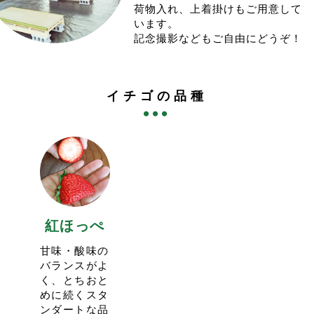
ご来園お待ち申し上げております。
今シーズンも実り状況を見て受入人数を増やします。
荷物入れ、上着掛けもご用意して
実りが問題なければ、催行日の2日前のAM9:00頃から予
います。
2025.3.5
12:26
約第二弾として受入人数を追加しますので、そちらもお
記念撮影などもご自由にどうぞ！
<3/15(土)の営業はお休みいたします>
試しくださいませ。
団体様貸切となります。ご了承ください。
予約枠が増えない場合もございます。
予約サイトの枠は空きませんのでご注意ください。
当園のイチゴ狩りはお客様に十分な量の赤い実を保証し
また、イチゴの販売もお休みさせて頂きます。ご了承下
イチゴの品種
ておりますが、時間帯や実り状況によっては品種の偏り
さい。
がある可能性ございます。
2024.12.22
10:04
＜べにたま＞が新しい品種として加わりましたが、実り
年末営業は12/25(水).12/28(土).12/31(火)
の少ない時期もあります。
とさせて頂きます。
極端に少ない品種がある場合は、２品種のご用意となる
今年は31日まで営業しますが、そのかわり少し変則営業
割引プランを用意する対応となります。ご了承くださ
となります。
い。
26(木).29(日)は営業しませんのでご注意ください。
一先ずは３品種プランで始めさせて頂きますが、11:00
年始は1/4(土)から営業予定です。
スタートの回のみとなる予定です。
紅ほっぺ
イチゴ狩りも始める予定ですが、改めて投稿いたしま
現状１月中旬前後はべにたまを除くプランのご用意とな
す。
りそうです。
甘味・酸味の
今シーズンもたくさんのご来園をお待ちしております。
2024.12.9
18:36
バランスがよ
<2024-25シーズンのイチゴ販売は12/15(日)にOPENい
く、とちおと
2023.12.27
15:54
たします>
めに続くスタ
<イチゴ狩りの予約に関して>
今年もイチゴのシーズンがやってまいりました！
ンダートな品
今シーズンのイチゴ狩りは1/4(木)スタート予定です。