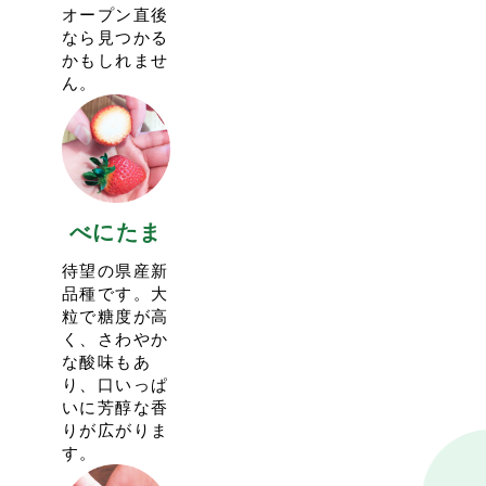
2024.1.2
11:28
オープン直後
キャンセル待ちの受け付けも行っておりますので、ご利
今シーズンのイチゴ狩りは「３品種通常プラン」と「あ
なら見つかる
用ください。
まりんも食べれる!!プレミアムプラン」の２つのコース
かもしれませ
イチゴの実り状況を見て受入人数を増やしたりもしてお
で実施しています。
ん。
りますので、推奨させていただいています。
プレミアムプランは２月末頃からの実施を予定しており
予約のキャンセルがあった場合、先にキャンセル待ちの
ます。
受け付けをしたお客様から繰り上がってご案内となりま
その際はＳＮＳでもPOSTしますので、ぜひともご利用
す。
ください。
キャンセルが出てご予約が確定したお客様には予約確定
現在予約を受け付けているのは通常プランのみです。
の自動メールが送られますので、ご確認の上ご来園くだ
さい。
べにたま
ご来園お待ちしております。
待望の県産新
2022.1.9
13:39
品種です。大
＜1/22（土）、1/29（土）のいちご狩りは貸切営業とい
粒で糖度が高
たします＞
く、さわやか
上記日程はイチゴの実り状況を鑑み、予約の団体様のみ
な酸味もあ
の貸切営業とさせていただきます。
り、口いっぱ
1/中〜末にかけてはイチゴの実りが少なくなる時期で
いに芳醇な香
す。いちご狩りのご案内も減少いたしますことをご了承
りが広がりま
ください。
す。
2月頭ごろからまた多くイチゴが実ってくる予定です。
通常のイチゴ販売は営業予定です。