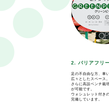
6
営
2024.12.26
19:35
<
営
今
1
今
イ
実
2025.4.22
09:50
営
2. バリアフ
足の不自由な方、車
2025.3.5
12:26
<
広々としたスペース
一
さらに高設ベンチ栽
が可能です。
ウォシュレット付き
完備しています。
2023.12.27
15:54
<
2024.12.22
10:04
年
今