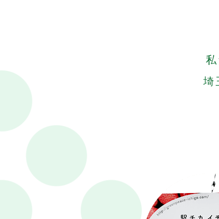
2025.12.16
18:02
<
今
(
1
2026.1.7
15:57
<
私
※
今
ま
予
埼
年
実
年
一
来
安
そ
ま
2025.12.4
12:47
<
こ
2025.12.4
12:39
<
2025.6.25
11:36