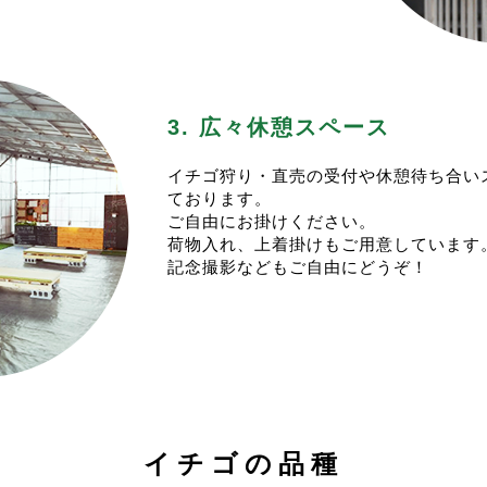
年から”一週間前のAM0:00から”の予約開始となります。
今年は31日まで営業しますが、そのかわり少し変則営業とな
今シーズンはキャンセル待ちの受付はいたしませんのでご注意
6(木).29(日)は営業しませんのでご注意ください。
その代わり、実り状況を見て受入人数を増やします。
始は1/4(土)から営業予定です。
行日の2日前のAM9:00頃から予約第二弾として受入人数
イチゴ狩りも始める予定ですが、改めて投稿いたします。
ませ。
予約枠が増えない場合もございます。
3. 広々休憩スペース
2024-25シーズンのイチゴ販売は12/15(日)にOPENいたしま
今シーズンもたくさんのご来園をお待ちしております。
今年もイチゴのシーズンがやってまいりました！
今シーズンから新たに栽培ハウスを増設しました。
イチゴ狩り・直売の受付や休憩待ち合い
イチゴ狩りの予約に関して>
より多くのお客様をご案内できるよう努めてまいります。
ております。
シーズンのイチゴ狩りは1/4(水)スタート予定です。
また、今シーズンからあまりんは販売限定の品種となります。
ご自由にお掛けください。
年から”一週間前のAM9:00から”の予約開始となります。
代わりにイチゴ狩りには県産最新品種のべにたまをご用意して
荷物入れ、上着掛けもご用意しています
前年は10日前からの予約開始でしたが、イチゴの実り状況を
イチゴ狩りは１月上旬からのご案内となります。
記念撮影などもご自由にどうぞ！
ご注意くださいませ。
引き続き感染症対策のため人数を絞ってのご案内をしておりま
今シーズンの営業は5/23(木)で終了いたします>
予想されます。
023-24シーズンもたくさんのご利用、誠にありがとうござ
ご了承頂ければと思います。
毎年のことですがシーズンオフは約半年間営業をしないので、
キャンセル待ちの受け付けも行っておりますので、ご利用くだ
く思います。
イチゴの実り状況を見て受入人数を増やしたりもしております
来シーズンも12月中〜下旬に営業スタート予定でございます
予約のキャンセルがあった場合、先にキャンセル待ちの受け付
より多くのイチゴをご用意してお待ち申し上げております。
なります。
ご利用ありがとうございました。
キャンセルが出てご予約が確定したお客様には予約確定の自動
イチゴの品種
園ください。
今シーズンのイチゴ狩りは「３品種通常プラン」と「あまりん