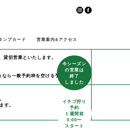
タンプカード
営業案内&アクセス
め、貸切営業といたします。
今シーズン
の営業は
うなら一般予約枠を空ける予定です。
終了
しました
。
イチゴ狩り
ます。
予約
いたします。
１週間前
。
0:00〜
スタート