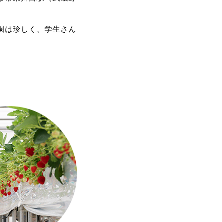
。
。
園は珍しく、学生さん
第二弾として受入人数を追加しますので、そ
す。
ますが、時間帯や実り状況によっては品種
い時期もあります。
ランを用意する対応となります。ご了承く
ートの回のみとなる予定です。
です。