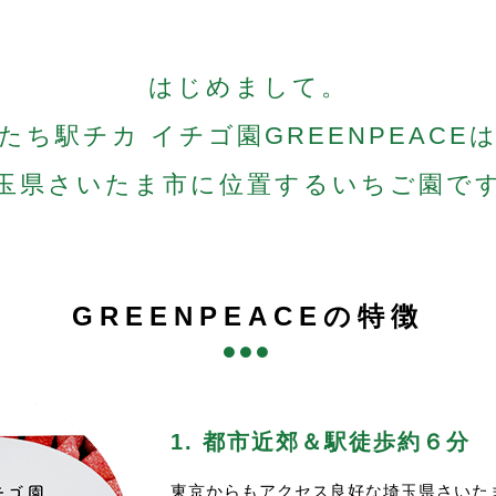
年末年始の営業予定>
イチゴ販売は変わらず
シーズンは12/18(木)スタートいたしますが、その後、年
水)(木)(土)(日)の週4営業です。
ます。
あまりんも好評販売中です。
はじめまして。
2月18.20.24.27.31が年内の営業となります。
皆様のご来園、心よりお待ち申し上げております。
年内は（木）（日）の営業を行いませんので、ご注意ください
イチゴ狩り開始のご案内>
たち
収穫量に余裕がありましたら臨時オープンします。その場合は
駅チカ イチゴ園
GREENPEACE
シーズンのイチゴ狩りは1/15(木)から開始いたします。
た、イチゴ狩りは例年１月上旬にオープンしておりましたが、
約開始は例年通り、1週間前の0:00スタートとなります。
続報をお待ち頂ければと思います。
玉県
さいたま市に
位置する
いちご園で
催行2日前の枠追加も例年同様となります。
末は12/31(水)まで営業
り状況を鑑みて、はじめは(木)(日)の週2日で始めたいと思
明けは1/3(土)からスタートします。
先ずは(水)(土)はイチゴ狩りを開けない予定なのでご注意下
年以降は例年通り(水)(木)(土)(日)営業予定です。
定供給が確認でき次第、(水)(木)(土)(日)の週4で開けてい
限りある中でも、多くの方に満足して頂けるよう努めてまいり
の際もホームページ、Instaにてpostいたします。
ご来園お待ちしております
GREENPEACEの特徴
た、1/11(日)もイレギュラーでイチゴ狩りを行います。
2025-26シーズンのイチゴ販売は12/18(木)にOPENいたしま
ちらの予約は1週間前を切っておりますが、1/9(金)0:00
イチゴはだんだんと赤らんできてくれている状況です。
今シーズンはじめのイチゴ狩り、ぜひご検討ください。
販売品種は例年通り紅ほっぺ、章姫、べにたま、あまりんです
皆様のご来園をお待ちしております。
あまりんは晩成品種のため、年末～年明けの販売開始となりま
2025-26シーズンのイチゴ狩りの予約に関して>
イチゴ狩りは１月上旬からのご案内予定ですが、追って更新い
1. 都市近郊＆駅徒歩約６分
今シーズンのイチゴ狩りは１月初旬スタート予定ですが、例年
皆様のご来園を心よりお待ちしております。
場合によっては２月頃までスタートがずれ込む可能性もござい
東京からもアクセス良好な埼玉県さいた
トウモロコシ&冷凍イチゴ販売