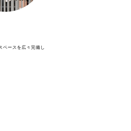
ります。
ください。
を追加しますので、そちらもお試しください
す>
スペースを広々完備し
おりますので、ぜひご賞味ください。
。
見極めるために変更いたします。
すので、ご予約が混み合ってしまうことも
いました。
お客様方のお顔を拝見できないことを寂し
さい。
ので、推奨させていただいています。
。
けをしたお客様から繰り上がってご案内と
メールが送られますので、ご確認の上ご来
も食べれる!!プレミアムプラン」の２つの