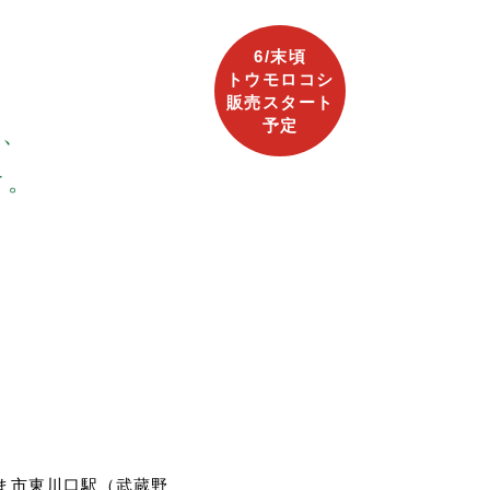
内の営業日は（水）（土）のみ、週2といたし
6/末頃
トウモロコシ
販売スタート
。
予定
インスタやHPにてpostします。
は、
こちらも様子をみてpostいたします。
す。
います。
さい。
きたいと思います。
ます。
す>
から予約を開始したいと思います！
。
す。ご注意ください。
たします。
に比べて少し先行きが見ずらいです。
ます。
ま市東川口駅（武蔵野