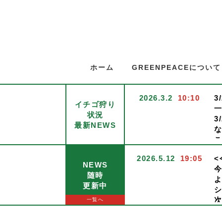
ホーム
GREENPEACEについて
2026.3.2
10:10
3
イチゴ狩り
状況
3
最新NEWS
2026.5.12
19:05
<
NEWS
随時
2026.1.13
09:14
<
更新中
1
1
一覧へ
催