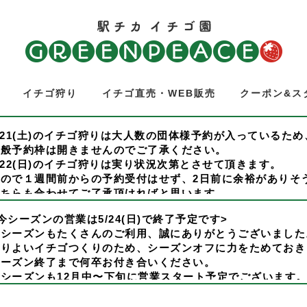
イチゴ狩り
イチゴ直売・WEB販売
クーポン&ス
/21(土)のイチゴ狩りは大人数の団体様予約が入っているた
一般予約枠は開きませんのでご了承ください。
/22(日)のイチゴ狩りは実り状況次第とさせて頂きます。
なので１週間前からの予約受付はせず、2日前に余裕がありそ
こちらも合わせてご了承頂ければと思います。
尚、イチゴの販売は通常通り営業いたします。
今シーズンの営業は5/24(日)で終了予定です>
ご来園お待ち申し上げております。
今シーズンもたくさんのご利用、誠にありがとうございました
イチゴ狩り通常営業について>
よりよいイチゴつくりのため、シーズンオフに力をためておき
/21(水)からイチゴ狩りも(水)(木)(土)(日)の週4通常営業と
シーズン終了まで何卒お付き合いください。
/18(日)までは(木)(日)のみのイチゴ狩り営業となります。
次シーズンも12月中〜下旬に営業スタート予定でございます
ご予約はホームページから
ご利用、お待ち申し上げております。
行日の1週間前の0:00〜予約開始です。