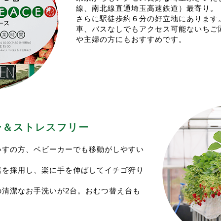
決定次第こちらにＵＰしますので、もう少々お待ちください。
線、南北線直通埼玉高速鉄道）最寄り。
/28(土)からスタートいたします！
ご予約は例年通り、催行日１週間前からの開始となる予定です
さらに駅徒歩約６分の好立地にあります
今シーズンオフもトウモロコシの収獲が始まります。
皆様のご来園を心よりお待ちしております。
車、バスなしでもアクセス可能ないちご
業日は毎週 (火) (木) (土) といたします。
イチゴ狩りの予約に関して>
や主婦の方にもおすすめです。
業時間は10:00〜売り切れ次第終了となります。
シーズンのイチゴ狩りは1/4(土)スタート予定です。
3:00頃には終了することが多いです。
年も”一週間前のAM0:00から”の予約開始となります。
例年通り冷凍イチゴとともに販売を開始いたします。
今シーズンも実り状況を見て受入人数を増やします。
レギュラー営業となる場合は都度postいたします。
りが問題なければ、催行日の2日前のAM9:00頃から予約
夏の間も、宜しくお願い致します。
ちらもお試しくださいませ。
＜ゴールデンウイークの営業に関して＞
予約枠が増えない場合もございます。
ゴールデンウイーク期間の営業は、通常通りの営業といたしま
当園のイチゴ狩りはお客様に十分な量の赤い実を保証しており
業日は(水)(木)(土)(日)です。
の偏りがある可能性ございます。
リー＆ストレスフリー
イチゴの販売も通常通り行います。
＜べにたま＞が新しい品種として加わりましたが、実りの少な
ご来園お待ち申し上げております。
極端に少ない品種がある場合は、２品種のご用意となる割引プ
いすの方、ベビーカーでも移動がしやすい
ださい。
3/15(土)の営業はお休みいたします>
。
先ずは３品種プランで始めさせて頂きますが、11:00スタ
団体様貸切となります。ご了承ください。
培を採用し、楽に手を伸ばしてイチゴ狩り
現状１月中旬前後はべにたまを除くプランのご用意となりそう
予約サイトの枠は空きませんのでご注意ください。
今シーズンもたくさんのご来園をお待ちしております。
また、イチゴの販売もお休みさせて頂きます。ご了承下さい。
の清潔なお手洗いが2台。おむつ替え台も
イチゴ狩りの予約に関して>
末営業は12/25(水).12/28(土).12/31(火)
シーズンのイチゴ狩りは1/4(木)スタート予定です。
とさせて頂きます。