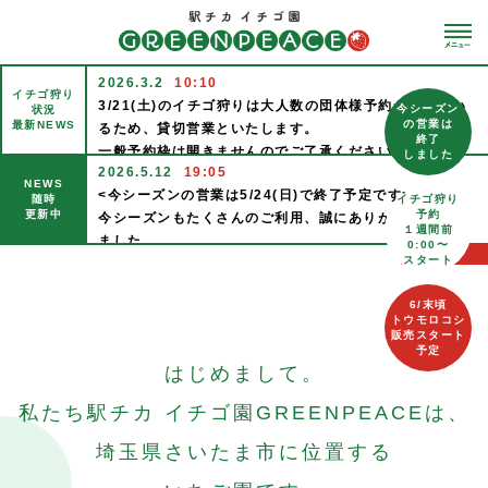
2026.3.2
10:10
イチゴ狩り
3/21(土)のイチゴ狩りは大人数の団体様予約が入ってい
今シーズン
状況
の営業は
最新NEWS
るため、貸切営業といたします。
終了
一般予約枠は開きませんのでご了承ください。
しました
2026.5.12
19:05
3/22(日)のイチゴ狩りは実り状況次第とさせて頂きま
NEWS
<今シーズンの営業は5/24(日)で終了予定です>
す。
随時
イチゴ狩り
更新中
予約
今シーズンもたくさんのご利用、誠にありがとうござい
なので１週間前からの予約受付はせず、2日前に余裕があ
１週間前
ました。
りそうなら一般予約枠を空ける予定です。
0:00〜
一覧へ
スタート
よりよいイチゴつくりのため、シーズンオフに力をため
こちらも合わせてご了承頂ければと思います。
ておきます。
尚、イチゴの販売は通常通り営業いたします。
6/末頃
シーズン終了まで何卒お付き合いください。
ご来園お待ち申し上げております。
トウモロコシ
次シーズンも12月中〜下旬に営業スタート予定でござい
販売スタート
2026.1.13
09:14
予定
ます。
<イチゴ狩り通常営業について>
はじめまして。
ご利用、お待ち申し上げております。
1/21(水)からイチゴ狩りも(水)(木)(土)(日)の週4通常営
私たち
駅チカ イチゴ園
GREENPEACEは、
2025.12.16
18:02
業といたします。
<年末年始の営業予定>
1/18(日)までは(木)(日)のみのイチゴ狩り営業となりま
埼玉県
さいたま市に
位置する
今シーズンは12/18(木)スタートいたしますが、その後、
す。
年内の営業日は（水）（土）のみ、週2といたします。
ご予約はホームページから