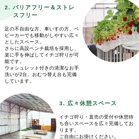
なります。ご注意ください。
こちらの予約は1週間前を切っておりますが、
2. バリアフリー＆ストレ
イチゴ狩りは１月上旬からのご案内予定ですが、追って
1/9(金)0:00から予約を開始したいと思います！
スフリー
更新いたします。
今シーズンはじめのイチゴ狩り、ぜひご検討ください。
皆様のご来園を心よりお待ちしております。
皆様のご来園をお待ちしております。
足の不自由な方、車いすの方、ベ
2025.6.25
11:36
ビーカーでも移動がしやすい広々
2025.12.4
12:39
トウモロコシ&冷凍イチゴ販売
としたスペース。
<2025-26シーズンのイチゴ狩りの予約に関して>
6/28(土)からスタートいたします！
さらに高設ベンチ栽培を採用し、
今シーズンのイチゴ狩りは１月初旬スタート予定です
今シーズンオフもトウモロコシの収獲が始まります。
楽に手を伸ばしてイチゴ狩りが可
が、例年に比べて少し先行きが見ずらいです。
営業日は毎週 (火) (木) (土) といたします。
能です。
場合によっては２月頃までスタートがずれ込む可能性も
営業時間は10:00〜売り切れ次第終了となります。
ウォシュレット付きの清潔なお手
ございます。
13:00頃には終了することが多いです。
洗いが2台。おむつ替え台も完備
決定次第こちらにＵＰしますので、もう少々お待ちくだ
例年通り冷凍イチゴとともに販売を開始いたします。
しています。
さい。
イレギュラー営業となる場合は都度postいたします。
ご予約は例年通り、催行日１週間前からの開始となる予
夏の間も、宜しくお願い致します。
定です。
皆様のご来園を心よりお待ちしております。
3. 広々休憩スペース
2025.4.22
09:50
＜ゴールデンウイークの営業に関して＞
2024.12.26
19:35
ゴールデンウイーク期間の営業は、通常通りの営業とい
<イチゴ狩りの予約に関して>
イチゴ狩り・直売の受付や休憩待
たします。
今シーズンのイチゴ狩りは1/4(土)スタート予定です。
ち合いスペースを広々完備してお
営業日は(水)(木)(土)(日)です。
今年も”一週間前のAM0:00から”の予約開始となりま
ります。
イチゴの販売も通常通り行います。
す。
ご自由にお掛けください。