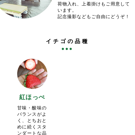
ご来園お待ち申し上げております。
今シーズンも実り状況を見て受入人数を増やします。
荷物入れ、上着掛けもご用意して
実りが問題なければ、催行日の2日前のAM9:00頃から予
います。
2025.3.5
12:26
約第二弾として受入人数を追加しますので、そちらもお
記念撮影などもご自由にどうぞ！
<3/15(土)の営業はお休みいたします>
試しくださいませ。
団体様貸切となります。ご了承ください。
予約枠が増えない場合もございます。
予約サイトの枠は空きませんのでご注意ください。
当園のイチゴ狩りはお客様に十分な量の赤い実を保証し
また、イチゴの販売もお休みさせて頂きます。ご了承下
イチゴの品種
ておりますが、時間帯や実り状況によっては品種の偏り
さい。
がある可能性ございます。
2024.12.22
10:04
＜べにたま＞が新しい品種として加わりましたが、実り
年末営業は12/25(水).12/28(土).12/31(火)
の少ない時期もあります。
とさせて頂きます。
極端に少ない品種がある場合は、２品種のご用意となる
今年は31日まで営業しますが、そのかわり少し変則営業
割引プランを用意する対応となります。ご了承くださ
となります。
い。
26(木).29(日)は営業しませんのでご注意ください。
一先ずは３品種プランで始めさせて頂きますが、11:00
年始は1/4(土)から営業予定です。
スタートの回のみとなる予定です。
紅ほっぺ
イチゴ狩りも始める予定ですが、改めて投稿いたしま
現状１月中旬前後はべにたまを除くプランのご用意とな
す。
りそうです。
甘味・酸味の
今シーズンもたくさんのご来園をお待ちしております。
2024.12.9
18:36
バランスがよ
<2024-25シーズンのイチゴ販売は12/15(日)にOPENい
く、とちおと
2023.12.27
15:54
たします>
めに続くスタ
<イチゴ狩りの予約に関して>
今年もイチゴのシーズンがやってまいりました！
ンダートな品
今シーズンのイチゴ狩りは1/4(木)スタート予定です。