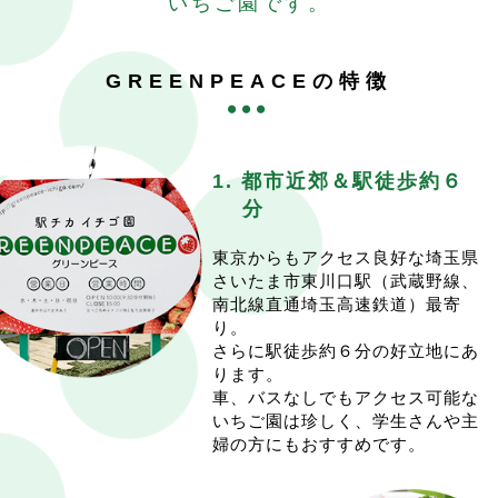
いちご園です。
12月18.20.24.27.31が年内の営業となります。
催行日の1週間前の0:00〜予約開始です。
年内は（木）（日）の営業を行いませんので、ご注意く
イチゴ販売は変わらず
ださい。
(水)(木)(土)(日)の週4営業です。
GREENPEACEの特徴
※収穫量に余裕がありましたら臨時オープンします。そ
あまりんも好評販売中です。
の場合はインスタやHPにてpostします。
皆様のご来園、心よりお待ち申し上げております。
また、イチゴ狩りは例年１月上旬にオープンしておりま
2026.1.7
15:57
したが、こちらも様子をみてpostいたします。
<イチゴ狩り開始のご案内>
1. 都市近郊＆駅徒歩約６
続報をお待ち頂ければと思います。
今シーズンのイチゴ狩りは1/15(木)から開始いたしま
年末は12/31(水)まで営業
分
す。
年明けは1/3(土)からスタートします。
予約開始は例年通り、1週間前の0:00スタートとなりま
来年以降は例年通り(水)(木)(土)(日)営業予定です。
東京からもアクセス良好な埼玉県
す。
限りある中でも、多くの方に満足して頂けるよう努めて
さいたま市東川口駅（武蔵野線、
催行2日前の枠追加も例年同様となります。
まいります。
南北線直通埼玉高速鉄道）最寄
実り状況を鑑みて、はじめは(木)(日)の週2日で始めたい
ご来園お待ちしております
り。
と思います。
さらに駅徒歩約６分の好立地にあ
2025.12.4
12:47
一先ずは(水)(土)はイチゴ狩りを開けない予定なのでご注
ります。
<2025-26シーズンのイチゴ販売は12/18(木)にOPENい
意下さい。
車、バスなしでもアクセス可能な
たします>
安定供給が確認でき次第、(水)(木)(土)(日)の週4で開け
いちご園は珍しく、学生さんや主
イチゴはだんだんと赤らんできてくれている状況です。
ていきたいと思います。
婦の方にもおすすめです。
販売品種は例年通り紅ほっぺ、章姫、べにたま、あまり
その際もホームページ、Instaにてpostいたします。
んです。
また、1/11(日)もイレギュラーでイチゴ狩りを行いま
あまりんは晩成品種のため、年末～年明けの販売開始と
す。