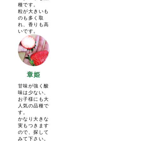
今シーズンから新たに栽培ハウスを増設しました。
種です。
今年から”一週間前のAM0:00から”の予約開始となりま
より多くのお客様をご案内できるよう努めてまいりま
粒が大きいも
す。
す。
のも多く取
今シーズンはキャンセル待ちの受付はいたしませんので
また、今シーズンからあまりんは販売限定の品種となり
れ、香りも高
ご注意ください。
ます。
いです。
その代わり、実り状況を見て受入人数を増やします。
代わりにイチゴ狩りには県産最新品種のべにたまをご用
催行日の2日前のAM9:00頃から予約第二弾として受入人
意しておりますので、ぜひご賞味ください。
数を追加しますので、そちらもお試しくださいませ。
イチゴ狩りは１月上旬からのご案内となります。
予約枠が増えない場合もございます。
今シーズンもたくさんのご来園をお待ちしております。
2024.5.12
23:56
<今シーズンの営業は5/23(木)で終了いたします>
2022.12.8
17:09
2023-24シーズンもたくさんのご利用、誠にありがとう
章姫
<イチゴ狩りの予約に関して>
ございました。
今シーズンのイチゴ狩りは1/4(水)スタート予定です。
甘味が強く酸
毎年のことですがシーズンオフは約半年間営業をしない
今年から”一週間前のAM9:00から”の予約開始となりま
味は少ない、
ので、お客様方のお顔を拝見できないことを寂しく思い
す。
お子様にも大
ます。
前年は10日前からの予約開始でしたが、イチゴの実り状
人気の品種で
来シーズンも12月中〜下旬に営業スタート予定でござい
況を見極めるために変更いたします。
す。
ます。
ご注意くださいませ。
かなり大きな
より多くのイチゴをご用意してお待ち申し上げておりま
引き続き感染症対策のため人数を絞ってのご案内をして
実もつきます
す。
おりますので、ご予約が混み合ってしまうことも予想さ
ので、探して
ご利用ありがとうございました。
れます。
みて下さい。
ご了承頂ければと思います。