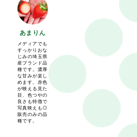
2021.12.16
10:27
<2021-22シーズンのイチゴ狩りは1/3(月)からスタート
いたします>
1/2(日)まではイチゴの販売のみの営業となりますのでご
あまりん
注意ください。
今シーズンもイチゴ狩りは完全予約制といたします。
メディアでも
営業日の10日前の0:00からのご予約開始となります。
すっかりおな
前シーズンに引き続き少人数でのご案内を基本といたし
じみの埼玉県
ますので、予約が取りにくい場合もございます。ご了承
産ブランド品
ください。
種です。濃厚
感染症対策を徹底して営業いたしますので、是非ともご
な甘みが楽し
来園ください。
めます。赤色
が映える見た
2021.5.4
19:15
目、色つやの
<2020-21シーズンの営業は5/16(日)で終了いたします>
良さも特徴で
今シーズンも多くのお客様にご来園頂き、まことにあり
写真映えも◎
がとうございました。
販売のみの品
難しい状況の中万全の対策をして営業をしておりました
種です。
が、お客様にはご迷惑、ご心配をおかけしたことと思い
ます。
しかしそのような中でスタッフもみな元気で最後まで営