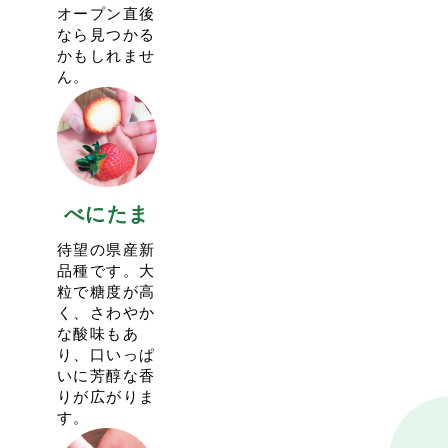
2024.1.2
11:28
オープン直後
キャンセル待ちの受け付けも行っておりますので、ご利
今シーズンのイチゴ狩りは「３品種通常プラン」と「あ
なら見つかる
用ください。
まりんも食べれる!!プレミアムプラン」の２つのコース
かもしれませ
イチゴの実り状況を見て受入人数を増やしたりもしてお
で実施しています。
ん。
りますので、推奨させていただいています。
プレミアムプランは２月末頃からの実施を予定しており
予約のキャンセルがあった場合、先にキャンセル待ちの
ます。
受け付けをしたお客様から繰り上がってご案内となりま
その際はＳＮＳでもPOSTしますので、ぜひともご利用
す。
ください。
キャンセルが出てご予約が確定したお客様には予約確定
現在予約を受け付けているのは通常プランのみです。
の自動メールが送られますので、ご確認の上ご来園くだ
さい。
べにたま
ご来園お待ちしております。
待望の県産新
2022.1.9
13:39
品種です。大
＜1/22（土）、1/29（土）のいちご狩りは貸切営業とい
粒で糖度が高
たします＞
く、さわやか
上記日程はイチゴの実り状況を鑑み、予約の団体様のみ
な酸味もあ
の貸切営業とさせていただきます。
り、口いっぱ
1/中〜末にかけてはイチゴの実りが少なくなる時期で
いに芳醇な香
す。いちご狩りのご案内も減少いたしますことをご了承
りが広がりま
ください。
す。
2月頭ごろからまた多くイチゴが実ってくる予定です。
通常のイチゴ販売は営業予定です。