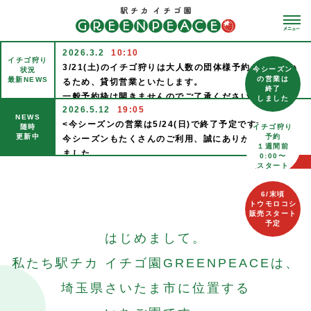
2026.3.2
10:10
イチゴ狩り
3/21(土)のイチゴ狩りは大人数の団体様予約が入ってい
今シーズン
状況
の営業は
最新NEWS
るため、貸切営業といたします。
終了
一般予約枠は開きませんのでご了承ください。
しました
2026.5.12
19:05
3/22(日)のイチゴ狩りは実り状況次第とさせて頂きま
NEWS
<今シーズンの営業は5/24(日)で終了予定です>
す。
随時
イチゴ狩り
更新中
予約
今シーズンもたくさんのご利用、誠にありがとうござい
なので１週間前からの予約受付はせず、2日前に余裕があ
１週間前
ました。
りそうなら一般予約枠を空ける予定です。
0:00〜
一覧へ
スタート
よりよいイチゴつくりのため、シーズンオフに力をため
こちらも合わせてご了承頂ければと思います。
ておきます。
尚、イチゴの販売は通常通り営業いたします。
6/末頃
シーズン終了まで何卒お付き合いください。
ご来園お待ち申し上げております。
トウモロコシ
次シーズンも12月中〜下旬に営業スタート予定でござい
販売スタート
2026.1.13
09:14
予定
ます。
<イチゴ狩り通常営業について>
はじめまして。
ご利用、お待ち申し上げております。
1/21(水)からイチゴ狩りも(水)(木)(土)(日)の週4通常営
私たち
駅チカ イチゴ園
GREENPEACEは、
2025.12.16
18:02
業といたします。
<年末年始の営業予定>
1/18(日)までは(木)(日)のみのイチゴ狩り営業となりま
埼玉県
さいたま市に
位置する
今シーズンは12/18(木)スタートいたしますが、その後、
す。
年内の営業日は（水）（土）のみ、週2といたします。
ご予約はホームページから