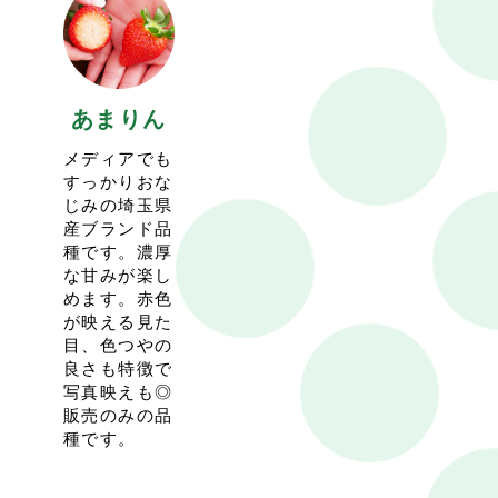
2021.12.16
10:27
<2021-22シーズンのイチゴ狩りは1/3(月)からスタート
いたします>
1/2(日)まではイチゴの販売のみの営業となりますのでご
あまりん
注意ください。
今シーズンもイチゴ狩りは完全予約制といたします。
メディアでも
営業日の10日前の0:00からのご予約開始となります。
すっかりおな
前シーズンに引き続き少人数でのご案内を基本といたし
じみの埼玉県
ますので、予約が取りにくい場合もございます。ご了承
産ブランド品
ください。
種です。濃厚
感染症対策を徹底して営業いたしますので、是非ともご
な甘みが楽し
来園ください。
めます。赤色
が映える見た
2021.5.4
19:15
目、色つやの
<2020-21シーズンの営業は5/16(日)で終了いたします>
良さも特徴で
今シーズンも多くのお客様にご来園頂き、まことにあり
写真映えも◎
がとうございました。
販売のみの品
難しい状況の中万全の対策をして営業をしておりました
種です。
が、お客様にはご迷惑、ご心配をおかけしたことと思い
ます。
しかしそのような中でスタッフもみな元気で最後まで営