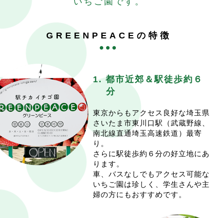
いちご園です。
12月18.20.24.27.31が年内の営業となります。
催行日の1週間前の0:00〜予約開始です。
年内は（木）（日）の営業を行いませんので、ご注意く
イチゴ販売は変わらず
ださい。
(水)(木)(土)(日)の週4営業です。
GREENPEACEの特徴
※収穫量に余裕がありましたら臨時オープンします。そ
あまりんも好評販売中です。
の場合はインスタやHPにてpostします。
皆様のご来園、心よりお待ち申し上げております。
また、イチゴ狩りは例年１月上旬にオープンしておりま
2026.1.7
15:57
したが、こちらも様子をみてpostいたします。
<イチゴ狩り開始のご案内>
1. 都市近郊＆駅徒歩約６
続報をお待ち頂ければと思います。
今シーズンのイチゴ狩りは1/15(木)から開始いたしま
年末は12/31(水)まで営業
分
す。
年明けは1/3(土)からスタートします。
予約開始は例年通り、1週間前の0:00スタートとなりま
来年以降は例年通り(水)(木)(土)(日)営業予定です。
東京からもアクセス良好な埼玉県
す。
限りある中でも、多くの方に満足して頂けるよう努めて
さいたま市東川口駅（武蔵野線、
催行2日前の枠追加も例年同様となります。
まいります。
南北線直通埼玉高速鉄道）最寄
実り状況を鑑みて、はじめは(木)(日)の週2日で始めたい
ご来園お待ちしております
り。
と思います。
さらに駅徒歩約６分の好立地にあ
2025.12.4
12:47
一先ずは(水)(土)はイチゴ狩りを開けない予定なのでご注
ります。
<2025-26シーズンのイチゴ販売は12/18(木)にOPENい
意下さい。
車、バスなしでもアクセス可能な
たします>
安定供給が確認でき次第、(水)(木)(土)(日)の週4で開け
いちご園は珍しく、学生さんや主
イチゴはだんだんと赤らんできてくれている状況です。
ていきたいと思います。
婦の方にもおすすめです。
販売品種は例年通り紅ほっぺ、章姫、べにたま、あまり
その際もホームページ、Instaにてpostいたします。
んです。
また、1/11(日)もイレギュラーでイチゴ狩りを行いま
あまりんは晩成品種のため、年末～年明けの販売開始と
す。