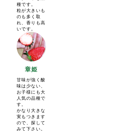
今シーズンから新たに栽培ハウスを増設しました。
種です。
今年から”一週間前のAM0:00から”の予約開始となりま
より多くのお客様をご案内できるよう努めてまいりま
粒が大きいも
す。
す。
のも多く取
今シーズンはキャンセル待ちの受付はいたしませんので
また、今シーズンからあまりんは販売限定の品種となり
れ、香りも高
ご注意ください。
ます。
いです。
その代わり、実り状況を見て受入人数を増やします。
代わりにイチゴ狩りには県産最新品種のべにたまをご用
催行日の2日前のAM9:00頃から予約第二弾として受入人
意しておりますので、ぜひご賞味ください。
数を追加しますので、そちらもお試しくださいませ。
イチゴ狩りは１月上旬からのご案内となります。
予約枠が増えない場合もございます。
今シーズンもたくさんのご来園をお待ちしております。
2024.5.12
23:56
<今シーズンの営業は5/23(木)で終了いたします>
2022.12.8
17:09
2023-24シーズンもたくさんのご利用、誠にありがとう
章姫
<イチゴ狩りの予約に関して>
ございました。
今シーズンのイチゴ狩りは1/4(水)スタート予定です。
甘味が強く酸
毎年のことですがシーズンオフは約半年間営業をしない
今年から”一週間前のAM9:00から”の予約開始となりま
味は少ない、
ので、お客様方のお顔を拝見できないことを寂しく思い
す。
お子様にも大
ます。
前年は10日前からの予約開始でしたが、イチゴの実り状
人気の品種で
来シーズンも12月中〜下旬に営業スタート予定でござい
況を見極めるために変更いたします。
す。
ます。
ご注意くださいませ。
かなり大きな
より多くのイチゴをご用意してお待ち申し上げておりま
引き続き感染症対策のため人数を絞ってのご案内をして
実もつきます
す。
おりますので、ご予約が混み合ってしまうことも予想さ
ので、探して
ご利用ありがとうございました。
れます。
みて下さい。
ご了承頂ければと思います。