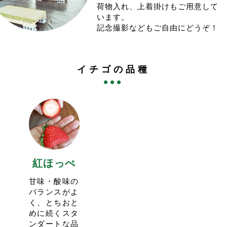
ご来園お待ち申し上げております。
今シーズンも実り状況を見て受入人数を増やします。
荷物入れ、上着掛けもご用意して
実りが問題なければ、催行日の2日前のAM9:00頃から予
います。
2025.3.5
12:26
約第二弾として受入人数を追加しますので、そちらもお
記念撮影などもご自由にどうぞ！
<3/15(土)の営業はお休みいたします>
試しくださいませ。
団体様貸切となります。ご了承ください。
予約枠が増えない場合もございます。
予約サイトの枠は空きませんのでご注意ください。
当園のイチゴ狩りはお客様に十分な量の赤い実を保証し
また、イチゴの販売もお休みさせて頂きます。ご了承下
イチゴの品種
ておりますが、時間帯や実り状況によっては品種の偏り
さい。
がある可能性ございます。
2024.12.22
10:04
＜べにたま＞が新しい品種として加わりましたが、実り
年末営業は12/25(水).12/28(土).12/31(火)
の少ない時期もあります。
とさせて頂きます。
極端に少ない品種がある場合は、２品種のご用意となる
今年は31日まで営業しますが、そのかわり少し変則営業
割引プランを用意する対応となります。ご了承くださ
となります。
い。
26(木).29(日)は営業しませんのでご注意ください。
一先ずは３品種プランで始めさせて頂きますが、11:00
年始は1/4(土)から営業予定です。
スタートの回のみとなる予定です。
紅ほっぺ
イチゴ狩りも始める予定ですが、改めて投稿いたしま
現状１月中旬前後はべにたまを除くプランのご用意とな
す。
りそうです。
甘味・酸味の
今シーズンもたくさんのご来園をお待ちしております。
2024.12.9
18:36
バランスがよ
<2024-25シーズンのイチゴ販売は12/15(日)にOPENい
く、とちおと
2023.12.27
15:54
たします>
めに続くスタ
<イチゴ狩りの予約に関して>
今年もイチゴのシーズンがやってまいりました！
ンダートな品
今シーズンのイチゴ狩りは1/4(木)スタート予定です。