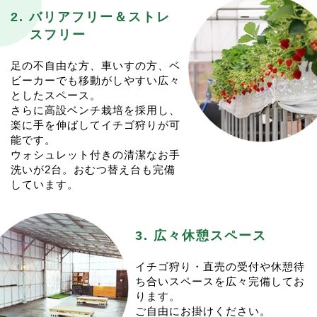
なります。ご注意ください。
こちらの予約は1週間前を切っておりますが、
2. バリアフリー＆ストレ
イチゴ狩りは１月上旬からのご案内予定ですが、追って
1/9(金)0:00から予約を開始したいと思います！
スフリー
更新いたします。
今シーズンはじめのイチゴ狩り、ぜひご検討ください。
皆様のご来園を心よりお待ちしております。
皆様のご来園をお待ちしております。
足の不自由な方、車いすの方、ベ
2025.6.25
11:36
ビーカーでも移動がしやすい広々
2025.12.4
12:39
トウモロコシ&冷凍イチゴ販売
としたスペース。
<2025-26シーズンのイチゴ狩りの予約に関して>
6/28(土)からスタートいたします！
さらに高設ベンチ栽培を採用し、
今シーズンのイチゴ狩りは１月初旬スタート予定です
今シーズンオフもトウモロコシの収獲が始まります。
楽に手を伸ばしてイチゴ狩りが可
が、例年に比べて少し先行きが見ずらいです。
営業日は毎週 (火) (木) (土) といたします。
能です。
場合によっては２月頃までスタートがずれ込む可能性も
営業時間は10:00〜売り切れ次第終了となります。
ウォシュレット付きの清潔なお手
ございます。
13:00頃には終了することが多いです。
洗いが2台。おむつ替え台も完備
決定次第こちらにＵＰしますので、もう少々お待ちくだ
例年通り冷凍イチゴとともに販売を開始いたします。
しています。
さい。
イレギュラー営業となる場合は都度postいたします。
ご予約は例年通り、催行日１週間前からの開始となる予
夏の間も、宜しくお願い致します。
定です。
皆様のご来園を心よりお待ちしております。
3. 広々休憩スペース
2025.4.22
09:50
＜ゴールデンウイークの営業に関して＞
2024.12.26
19:35
ゴールデンウイーク期間の営業は、通常通りの営業とい
<イチゴ狩りの予約に関して>
イチゴ狩り・直売の受付や休憩待
たします。
今シーズンのイチゴ狩りは1/4(土)スタート予定です。
ち合いスペースを広々完備してお
営業日は(水)(木)(土)(日)です。
今年も”一週間前のAM0:00から”の予約開始となりま
ります。
イチゴの販売も通常通り行います。
す。
ご自由にお掛けください。