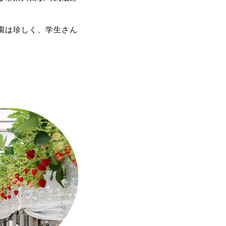
。
。
園は珍しく、学生さん
第二弾として受入人数を追加しますので、そ
す。
ますが、時間帯や実り状況によっては品種
い時期もあります。
ランを用意する対応となります。ご了承く
ートの回のみとなる予定です。
です。