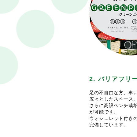
6
営
2024.12.26
19:35
<
営
今
1
今
イ
実
2025.4.22
09:50
営
2. バリアフ
足の不自由な方、車
2025.3.5
12:26
<
広々としたスペース
一
さらに高設ベンチ栽
が可能です。
ウォシュレット付き
完備しています。
2023.12.27
15:54
<
2024.12.22
10:04
年
今