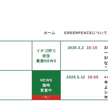
ホーム
GREENPEACEについて
2026.3.2
10:10
3
イチゴ狩り
状況
3
最新NEWS
2026.5.12
19:05
<
NEWS
随時
2026.1.13
09:14
<
更新中
1
1
一覧へ
催