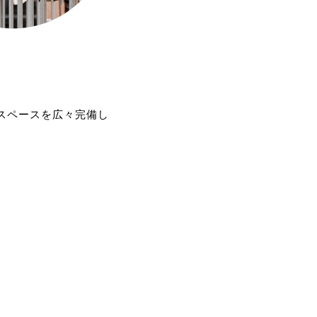
ります。
ください。
を追加しますので、そちらもお試しください
す>
スペースを広々完備し
おりますので、ぜひご賞味ください。
。
見極めるために変更いたします。
すので、ご予約が混み合ってしまうことも
いました。
お客様方のお顔を拝見できないことを寂し
さい。
ので、推奨させていただいています。
。
けをしたお客様から繰り上がってご案内と
メールが送られますので、ご確認の上ご来
も食べれる!!プレミアムプラン」の２つの