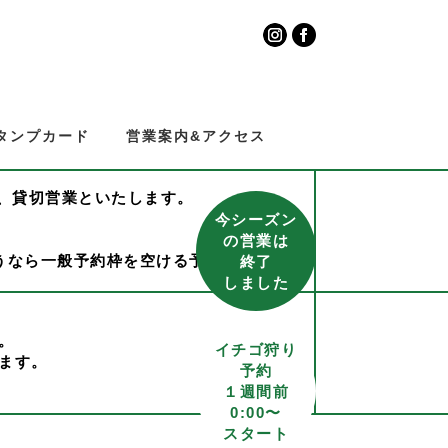
タンプカード
営業案内&アクセス
め、貸切営業といたします。
今シーズン
の営業は
うなら一般予約枠を空ける予定です。
終了
しました
。
イチゴ狩り
ます。
予約
いたします。
１週間前
。
0:00〜
スタート