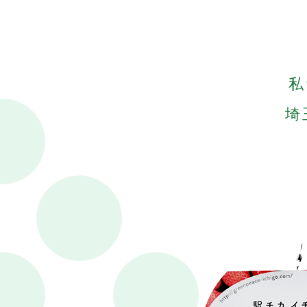
2025.12.16
18:02
<
今
(
1
2026.1.7
15:57
<
私
※
今
ま
予
埼
年
実
年
一
来
安
そ
ま
2025.12.4
12:47
<
こ
2025.12.4
12:39
<
2025.6.25
11:36