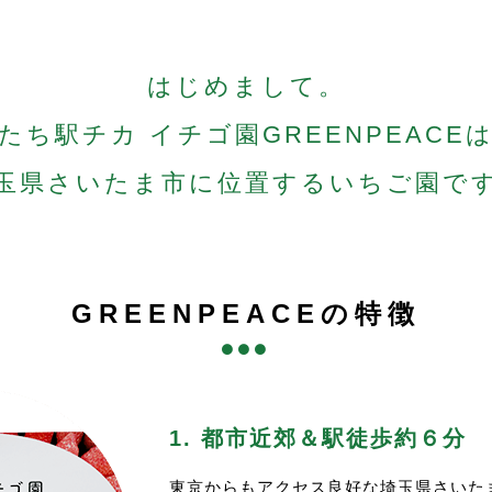
年末年始の営業予定>
イチゴ販売は変わらず
シーズンは12/18(木)スタートいたしますが、その後、年
水)(木)(土)(日)の週4営業です。
ます。
あまりんも好評販売中です。
はじめまして。
2月18.20.24.27.31が年内の営業となります。
皆様のご来園、心よりお待ち申し上げております。
年内は（木）（日）の営業を行いませんので、ご注意ください
イチゴ狩り開始のご案内>
たち
収穫量に余裕がありましたら臨時オープンします。その場合は
駅チカ イチゴ園
GREENPEACE
シーズンのイチゴ狩りは1/15(木)から開始いたします。
た、イチゴ狩りは例年１月上旬にオープンしておりましたが、
約開始は例年通り、1週間前の0:00スタートとなります。
続報をお待ち頂ければと思います。
玉県
さいたま市に
位置する
いちご園で
催行2日前の枠追加も例年同様となります。
末は12/31(水)まで営業
り状況を鑑みて、はじめは(木)(日)の週2日で始めたいと思
明けは1/3(土)からスタートします。
先ずは(水)(土)はイチゴ狩りを開けない予定なのでご注意下
年以降は例年通り(水)(木)(土)(日)営業予定です。
定供給が確認でき次第、(水)(木)(土)(日)の週4で開けてい
限りある中でも、多くの方に満足して頂けるよう努めてまいり
の際もホームページ、Instaにてpostいたします。
ご来園お待ちしております
GREENPEACEの特徴
た、1/11(日)もイレギュラーでイチゴ狩りを行います。
2025-26シーズンのイチゴ販売は12/18(木)にOPENいたしま
ちらの予約は1週間前を切っておりますが、1/9(金)0:00
イチゴはだんだんと赤らんできてくれている状況です。
今シーズンはじめのイチゴ狩り、ぜひご検討ください。
販売品種は例年通り紅ほっぺ、章姫、べにたま、あまりんです
皆様のご来園をお待ちしております。
あまりんは晩成品種のため、年末～年明けの販売開始となりま
2025-26シーズンのイチゴ狩りの予約に関して>
イチゴ狩りは１月上旬からのご案内予定ですが、追って更新い
1. 都市近郊＆駅徒歩約６分
今シーズンのイチゴ狩りは１月初旬スタート予定ですが、例年
皆様のご来園を心よりお待ちしております。
場合によっては２月頃までスタートがずれ込む可能性もござい
東京からもアクセス良好な埼玉県さいた
トウモロコシ&冷凍イチゴ販売