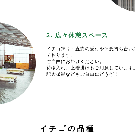
年から”一週間前のAM0:00から”の予約開始となります。
今年は31日まで営業しますが、そのかわり少し変則営業とな
今シーズンはキャンセル待ちの受付はいたしませんのでご注意
6(木).29(日)は営業しませんのでご注意ください。
その代わり、実り状況を見て受入人数を増やします。
始は1/4(土)から営業予定です。
行日の2日前のAM9:00頃から予約第二弾として受入人数
イチゴ狩りも始める予定ですが、改めて投稿いたします。
ませ。
予約枠が増えない場合もございます。
3. 広々休憩スペース
2024-25シーズンのイチゴ販売は12/15(日)にOPENいたしま
今シーズンもたくさんのご来園をお待ちしております。
今年もイチゴのシーズンがやってまいりました！
今シーズンから新たに栽培ハウスを増設しました。
イチゴ狩り・直売の受付や休憩待ち合い
イチゴ狩りの予約に関して>
より多くのお客様をご案内できるよう努めてまいります。
ております。
シーズンのイチゴ狩りは1/4(水)スタート予定です。
また、今シーズンからあまりんは販売限定の品種となります。
ご自由にお掛けください。
年から”一週間前のAM9:00から”の予約開始となります。
代わりにイチゴ狩りには県産最新品種のべにたまをご用意して
荷物入れ、上着掛けもご用意しています
前年は10日前からの予約開始でしたが、イチゴの実り状況を
イチゴ狩りは１月上旬からのご案内となります。
記念撮影などもご自由にどうぞ！
ご注意くださいませ。
引き続き感染症対策のため人数を絞ってのご案内をしておりま
今シーズンの営業は5/23(木)で終了いたします>
予想されます。
023-24シーズンもたくさんのご利用、誠にありがとうござ
ご了承頂ければと思います。
毎年のことですがシーズンオフは約半年間営業をしないので、
キャンセル待ちの受け付けも行っておりますので、ご利用くだ
く思います。
イチゴの実り状況を見て受入人数を増やしたりもしております
来シーズンも12月中〜下旬に営業スタート予定でございます
予約のキャンセルがあった場合、先にキャンセル待ちの受け付
より多くのイチゴをご用意してお待ち申し上げております。
なります。
ご利用ありがとうございました。
キャンセルが出てご予約が確定したお客様には予約確定の自動
イチゴの品種
園ください。
今シーズンのイチゴ狩りは「３品種通常プラン」と「あまりん