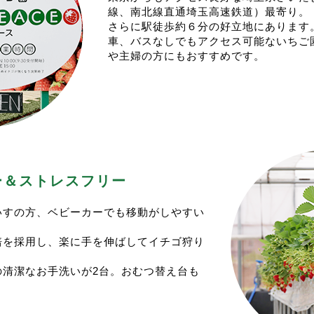
決定次第こちらにＵＰしますので、もう少々お待ちください。
線、南北線直通埼玉高速鉄道）最寄り。
/28(土)からスタートいたします！
ご予約は例年通り、催行日１週間前からの開始となる予定です
さらに駅徒歩約６分の好立地にあります
今シーズンオフもトウモロコシの収獲が始まります。
皆様のご来園を心よりお待ちしております。
車、バスなしでもアクセス可能ないちご
業日は毎週 (火) (木) (土) といたします。
イチゴ狩りの予約に関して>
や主婦の方にもおすすめです。
業時間は10:00〜売り切れ次第終了となります。
シーズンのイチゴ狩りは1/4(土)スタート予定です。
3:00頃には終了することが多いです。
年も”一週間前のAM0:00から”の予約開始となります。
例年通り冷凍イチゴとともに販売を開始いたします。
今シーズンも実り状況を見て受入人数を増やします。
レギュラー営業となる場合は都度postいたします。
りが問題なければ、催行日の2日前のAM9:00頃から予約
夏の間も、宜しくお願い致します。
ちらもお試しくださいませ。
＜ゴールデンウイークの営業に関して＞
予約枠が増えない場合もございます。
ゴールデンウイーク期間の営業は、通常通りの営業といたしま
当園のイチゴ狩りはお客様に十分な量の赤い実を保証しており
業日は(水)(木)(土)(日)です。
の偏りがある可能性ございます。
リー＆ストレスフリー
イチゴの販売も通常通り行います。
＜べにたま＞が新しい品種として加わりましたが、実りの少な
ご来園お待ち申し上げております。
極端に少ない品種がある場合は、２品種のご用意となる割引プ
いすの方、ベビーカーでも移動がしやすい
ださい。
3/15(土)の営業はお休みいたします>
。
先ずは３品種プランで始めさせて頂きますが、11:00スタ
団体様貸切となります。ご了承ください。
培を採用し、楽に手を伸ばしてイチゴ狩り
現状１月中旬前後はべにたまを除くプランのご用意となりそう
予約サイトの枠は空きませんのでご注意ください。
今シーズンもたくさんのご来園をお待ちしております。
また、イチゴの販売もお休みさせて頂きます。ご了承下さい。
の清潔なお手洗いが2台。おむつ替え台も
イチゴ狩りの予約に関して>
末営業は12/25(水).12/28(土).12/31(火)
シーズンのイチゴ狩りは1/4(木)スタート予定です。
とさせて頂きます。