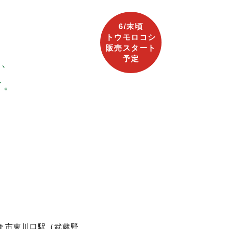
内の営業日は（水）（土）のみ、週2といたし
6/末頃
トウモロコシ
販売スタート
。
予定
インスタやHPにてpostします。
は、
こちらも様子をみてpostいたします。
す。
います。
さい。
きたいと思います。
ます。
す>
から予約を開始したいと思います！
。
す。ご注意ください。
たします。
に比べて少し先行きが見ずらいです。
ます。
ま市東川口駅（武蔵野